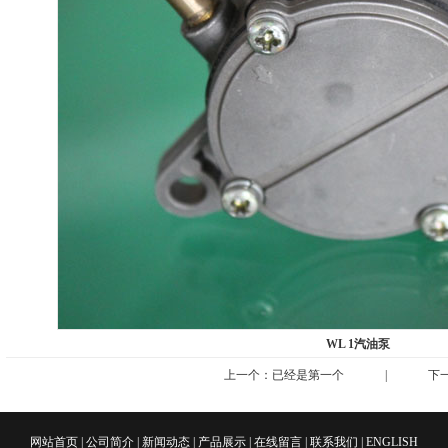
1
2
3
WL 1汽油泵
上一个：已经是第一个
|
下
网站首页
|
公司简介
|
新闻动态
|
产品展示
|
在线留言
|
联系我们
|
ENGLISH