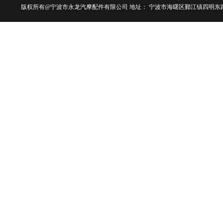
版权所有@宁波市永龙汽摩配件有限公司 地址： 宁波市海曙区鄞江镇四明东路101号 电话：