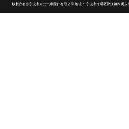
版权所有@宁波市永龙汽摩配件有限公司 地址： 宁波市海曙区鄞江镇四明东路101号 电话：