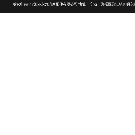
版权所有@宁波市永龙汽摩配件有限公司 地址： 宁波市海曙区鄞江镇四明东路101号 电话：