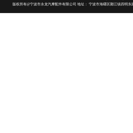
版权所有@宁波市永龙汽摩配件有限公司 地址： 宁波市海曙区鄞江镇四明东路101号 电话：